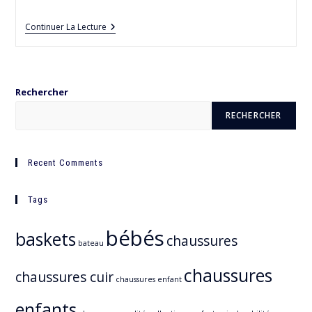
Chaussures
Continuer La Lecture
Imprimé
Léopard
Pour
Un
Effet
Rechercher
Mini-
Me
RECHERCHER
Recent Comments
Tags
bébés
baskets
chaussures
bateau
chaussures
chaussures cuir
chaussures enfant
enfants