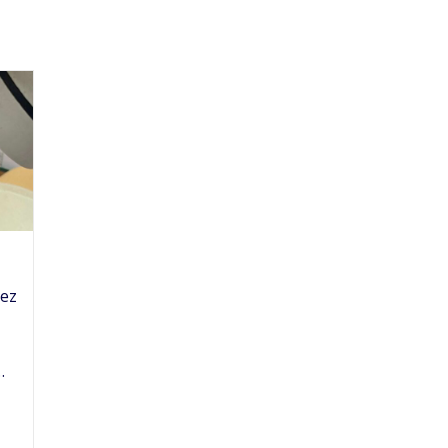
hez
…